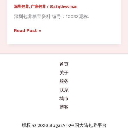
深圳包养
,
广东包养
/
l0a3qthwcmzn
深圳包养糖宝资料 编号：10033昵称:
深
Read Post »
圳
包
养-
深
首页
圳
关于
糖
宝
服务
美
联系
女
城市
求
博客
包
养-
大
版权 © 2026 SugarArk中国大陆包养平台