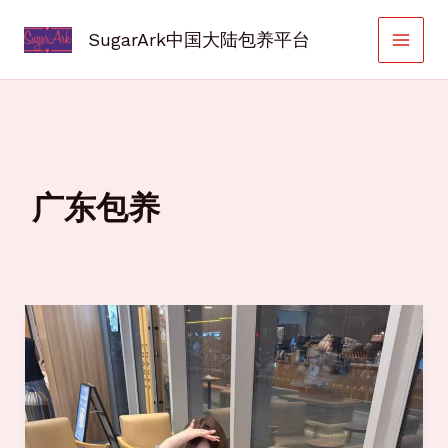
跳
至
SugarArk中国大陆包养平台
内
容
广东包养