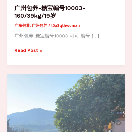
广州包养-糖宝编号10003-
160/39kg/19岁
广东包养
,
广州包养
/
l0a3qthwcmzn
广州包养-糖宝编号10003-可可 编号 […]
广
Read Post »
州
包
养-
糖
宝
编
号
10003-
160/39kg/19
岁